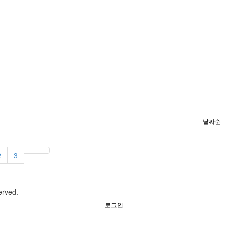
날짜순
2
3
served.
로그인