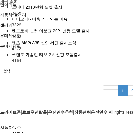
제목
조회
면허취득
쏘나타 2013년형 모델 출시
3365
자동차 갤러리
아이오닉6 더욱 기대되는 이유.
3322
갤러리
랜드로버 신형 이보크 2021년형 모델 출시
유머게시판
3923
벤츠 AMG A35 신형 세단 출시소식
유머게시판
4272
쏘렌토 가솔린 터보 2.5 신형 모델출시
4154
검색
1
드라이브존|초보운전탈출|운전연수추천|장롱면허운전연수
All rights re
자동차뉴스