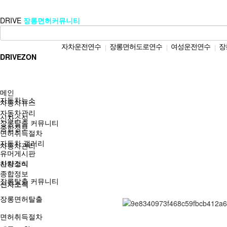
DRIVE
장롱면허커뮤니티
자차운전연수
장롱면허도로연수
여성운전연수
장
|
|
|
DRIVEZON
메인
자동차뉴스
자동차뉴스
자동차관리
신차소식
장롱탈출 커뮤니티
종합정보
면허취득절차
자동차 갤러리
자동차관리
유머게시판
차량정비
신차소식
종합정보
장롱탈출 커뮤니티
신차소식
장롱면허탈출
면허취득절차