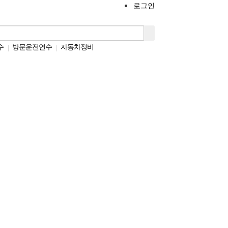
로그인
수
방문운전연수
자동차정비
|
|