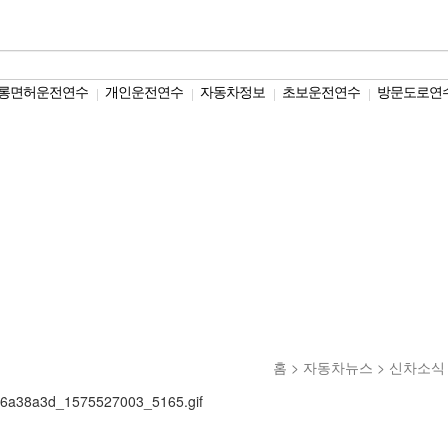
롱면허운전연수
개인운전연수
자동차정보
초보운전연수
방문도로연
|
|
|
|
홈 > 자동차뉴스 > 신차소식