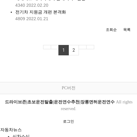
4340
2022.02.20
전기차 지원금 개편 본격화
4809
2022.01.21
조회순
목록
1
2
PC버전
드라이브존|초보운전탈출|운전연수추천|장롱면허운전연수
All rights
reserved.
로그인
자동차뉴스
신차소식