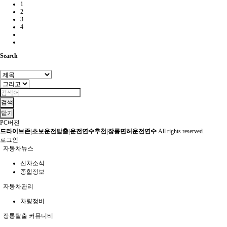
1
2
3
4
Search
검색
닫기
PC버전
드라이브존|초보운전탈출|운전연수추천|장롱면허운전연수
All rights reserved.
로그인
자동차뉴스
신차소식
종합정보
자동차관리
차량정비
장롱탈출 커뮤니티