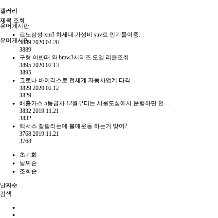
갤러리
제목
조회
유머게시판
르노삼성 xm3 차세대 가성비 suv로 인기몰이중.
유머게시판
3889
2020.04.20
3889
구형 아반때 와 bmw3시리즈 모델 리콜조취
3895
2020.02.13
3895
코로나 바이러스로 전세계 자동차업계 타격
3829
2020.02.12
3829
배출가스 5등급차 12월부터는 서울도심에서 운행하면 안…
3832
2019.11.21
3832
렉서스 잘팔리는데 불매운동 하는거 맞어?
3768
2019.11.21
3768
초기화
날짜순
조회순
날짜순
검색