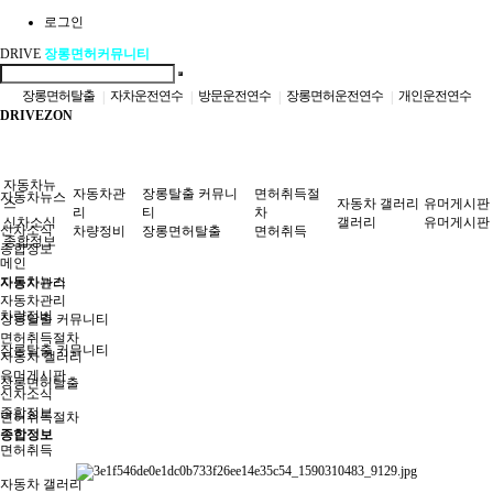
로그인
DRIVE
장롱면허커뮤니티
장롱면허탈출
자차운전연수
방문운전연수
장롱면허운전연수
개인운전연수
|
|
|
|
DRIVEZON
자동차정비
장롱면허도로연수
방문도로연수
자동차정보
여성운전연수
|
|
|
|
|
자동차뉴
자동차관
장롱탈출 커뮤니
면허취득절
자동차뉴스
스
자동차 갤러리
유머게시판
리
티
차
신차소식
갤러리
유머게시판
신차소식
차량정비
장롱면허탈출
면허취득
종합정보
종합정보
메인
자동차뉴스
자동차관리
자동차관리
차량정비
장롱탈출 커뮤니티
면허취득절차
장롱탈출 커뮤니티
자동차 갤러리
유머게시판
장롱면허탈출
신차소식
종합정보
면허취득절차
종합정보
면허취득
자동차 갤러리