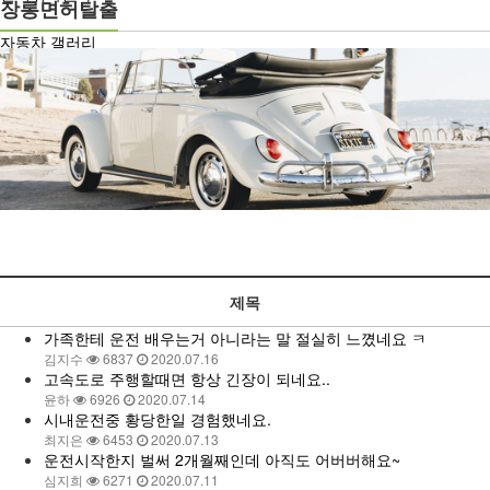
장롱면허탈출
자동차 갤러리
유머게시판
제목
가족한테 운전 배우는거 아니라는 말 절실히 느꼈네요 ㅋ
김지수
6837
2020.07.16
고속도로 주행할때면 항상 긴장이 되네요..
윤하
6926
2020.07.14
시내운전중 황당한일 경험했네요.
최지은
6453
2020.07.13
운전시작한지 벌써 2개월째인데 아직도 어버버해요~
심지희
6271
2020.07.11