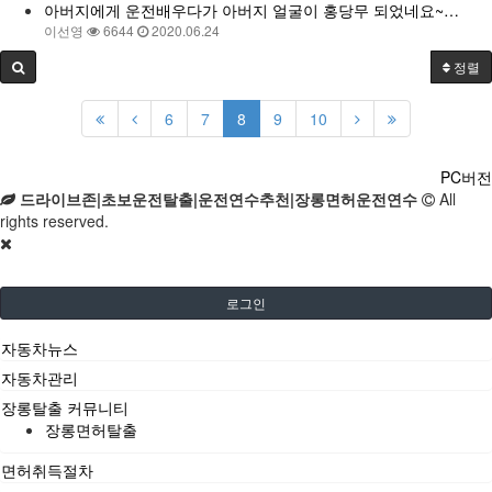
아버지에게 운전배우다가 아버지 얼굴이 홍당무 되었네요~…
이선영
6644
2020.06.24
정렬
6
7
8
9
10
PC버전
드라이브존|초보운전탈출|운전연수추천|장롱면허운전연수
All
rights reserved.
로그인
자동차뉴스
자동차관리
장롱탈출 커뮤니티
장롱면허탈출
면허취득절차