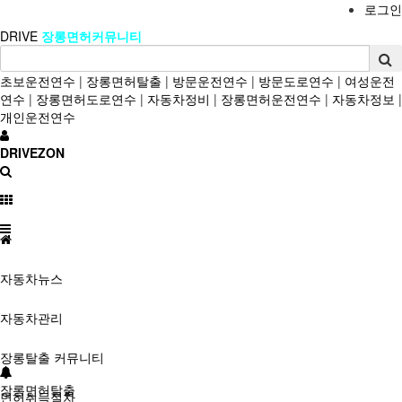
로그인
DRIVE
장롱면허커뮤니티
초보운전연수
|
장롱면허탈출
|
방문운전연수
|
방문도로연수
|
여성운전
연수
|
장롱면허도로연수
|
자동차정비
|
장롱면허운전연수
|
자동차정보
|
개인운전연수
DRIVEZON
자동차뉴스
자동차관리
장롱탈출 커뮤니티
장롱면허탈출
면허취득절차