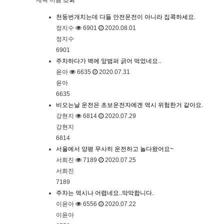
천둥번개치는데 다들 안전운전이 아니라 집콕하세요.
정지수
6901
2020.08.01
정지수
6901
주차하다가 벽에 앞범퍼 긁어 먹었네요..
윤아
6635
2020.07.31
윤아
6635
비오는날 운전은 초보운전자에겐 역시 위험한거 같아요.
강현지
6814
2020.07.29
강현지
6814
서울에서 양평 무사히 운전하고 놀다왔어요~
서희진
7189
2020.07.25
서희진
7189
주차는 역시나 어렵네요..막막합니다.
이윤아
6556
2020.07.22
이윤아