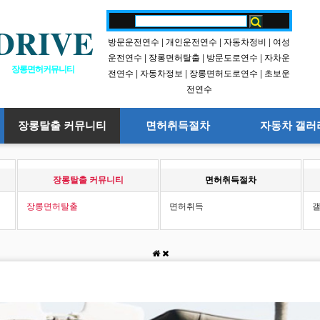
DRIVE
방문운전연수
|
개인운전연수
|
자동차정비
|
여성
운전연수
|
장롱면허탈출
|
방문도로연수
|
자차운
장롱면허커뮤니티
전연수
|
자동차정보
|
장롱면허도로연수
|
초보운
전연수
장롱탈출 커뮤니티
면허취득절차
자동차 갤러
장롱탈출 커뮤니티
면허취득절차
장롱면허탈출
면허취득