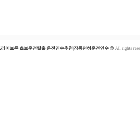
드라이브존|초보운전탈출|운전연수추천|장롱면허운전연수
All rights res