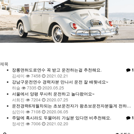
자동차 갤러리
유머게시판
제목
장롱면허도로연수 꼭 받고 운전하는걸 추천해요.
1
김세미
7458
2021.02.21
강남구운전연수 경력자분 만나서 운전 잘 배웟네요~
하슬
7335
2020.05.25
서울에서 양평 무사히 운전하고 놀다왔어요~
서희진
7204
2020.07.25
운전경력6개월차되는 초보운전자가 왕초보운전자분들게 전하…
심민아
7108
2020.06.05
주말에 혹시라도 두물머리 가실분 있다면 비추천해요.
1
정세연
7006
2021.02.20
조회순