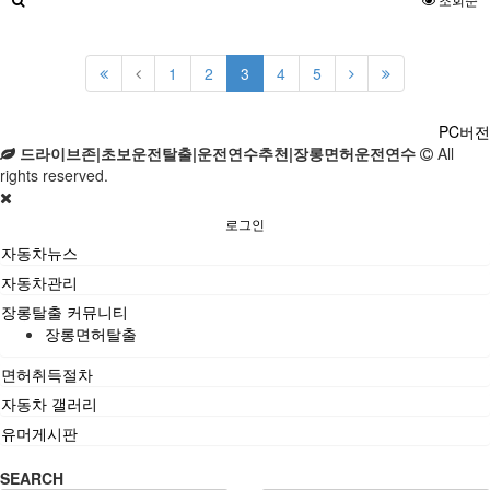
1
2
3
4
5
PC버전
드라이브존|초보운전탈출|운전연수추천|장롱면허운전연수
All
rights reserved.
로그인
자동차뉴스
자동차관리
장롱탈출 커뮤니티
장롱면허탈출
면허취득절차
자동차 갤러리
유머게시판
SEARCH