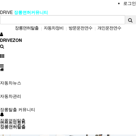
로그인
DRIVE
장롱면허커뮤니티
장롱면허탈출
자동차정비
방문운전연수
개인운전연수
|
|
|
장롱면허운전연수
방문도로연수
자차운전연수
자동차정보
|
|
|
|
DRIVEZON
초보운전연수
여성운전연수
|
|
자동차뉴스
자동차관리
장롱탈출 커뮤니티
장롱면허탈출
면허취득절차
장롱면허탈출