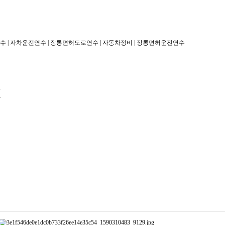
수
|
자차운전연수
|
장롱면허도로연수
|
자동차정비
|
장롱면허운전연수
판
판