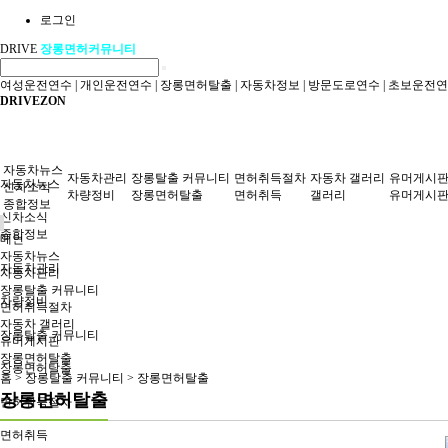
로그인
DRIVE
장롱면허커뮤니티
여성운전연수
|
개인운전연수
|
장롱면허탈출
|
자동차정보
|
방문도로연수
|
초보운전연
DRIVEZON
자동차뉴스
자동차관리
장롱탈출 커뮤니티
면허취득절차
자동차 갤러리
유머게시
자동차뉴스
신차소식
차량정비
장롱면허탈출
면허취득
갤러리
유머게시
종합정보
신차소식
종합정보
메인
자동차뉴스
자동차관리
자동차관리
장롱탈출 커뮤니티
차량정비
면허취득절차
자동차 갤러리
장롱탈출 커뮤니티
유머게시판
장롱면허탈출
장롱면허탈출
홈 > 장롱탈출 커뮤니티 > 장롱면허탈출
장롱면허탈출
면허취득절차
면허취득