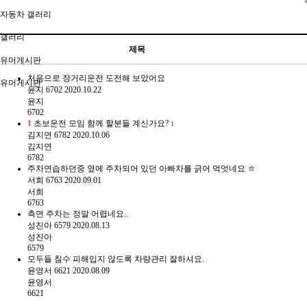
자동차 갤러리
갤러리
제목
유머게시판
처음으로 장거리운전 도전해 보았어요
유머게시판
윤지
6702
2020.10.22
윤지
6702
1
초보운전 모임 함께 할분들 계신가요?
1
김지연
6782
2020.10.06
김지연
6782
주차연습하던중 옆에 주차되어 있던 아빠차를 긁어 먹엇네요 ㅎ
서희
6763
2020.09.01
서희
6763
측면 주차는 정말 어렵네요..
성진아
6579
2020.08.13
성진아
6579
모두들 침수 피해입지 않도록 차량관리 잘하셔요.
윤영서
6621
2020.08.09
윤영서
6621