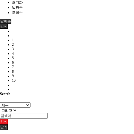
초기화
날짜순
조회순
날짜순
검색
1
2
3
4
5
6
7
8
9
10
Search
검색
닫기