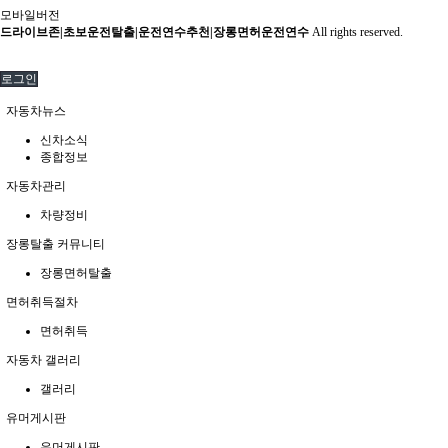
모바일버전
드라이브존|초보운전탈출|운전연수추천|장롱면허운전연수
All rights reserved.
로그인
자동차뉴스
신차소식
종합정보
자동차관리
차량정비
장롱탈출 커뮤니티
장롱면허탈출
면허취득절차
면허취득
자동차 갤러리
갤러리
유머게시판
유머게시판