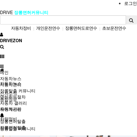
로그인
DRIVE
장롱면허커뮤니티
자동차정비
개인운전연수
장롱면허도로연수
초보운전연수
|
|
|
여성운전연수
방문운전연수
자차운전연수
장롱면허운전연수
|
|
|
|
DRIVEZON
장롱면허탈출
방문도로연수
|
|
메인
자동차뉴스
자동차뉴스
자동차관리
장롱탈출 커뮤니티
신차소식
면허취득절차
종합정보
자동차 갤러리
자동차관리
유머게시판
차량정비
장롱면허탈출
장롱면허탈출
장롱탈출 커뮤니티