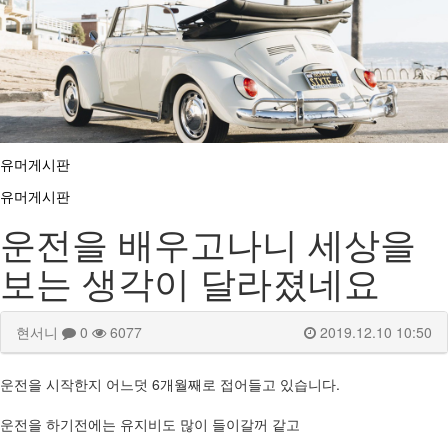
장롱면허탈출
면허취득절차
면허취득
자동차 갤러리
갤러리
유머게시판
유머게시판
운전을 배우고나니 세상을
보는 생각이 달라졌네요
현서니
0
6077
2019.12.10 10:50
운전을 시작한지 어느덧 6개월째로 접어들고 있습니다.
운전을 하기전에는 유지비도 많이 들이갈꺼 같고