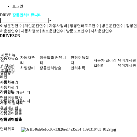
로그인
DRIVE
장롱면허커뮤니티
여성운전연수
|
개인운전연수
|
자동차정비
|
장롱면허도로연수
|
방문운전연수
|
장롱면
허운전연수
|
자동차정보
|
초보운전연수
|
방문도로연수
|
자차운전연수
DRIVEZON
자동차뉴
자동차관
장롱탈출 커뮤니
면허취득절
자동차뉴스
스
자동차 갤러리
유머게시판
리
티
차
신차소식
갤러리
유머게시판
신차소식
차량정비
장롱면허탈출
면허취득
종합정보
종합정보
메인
자동차뉴스
자동차관리
자동차관리
차량정비
장롱탈출 커뮤니티
면허취득절차
장롱탈출 커뮤니티
자동차 갤러리
유머게시판
장롱면허탈출
장롱면허탈출
장롱면허탈출
면허취득절차
면허취득