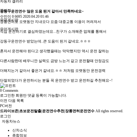
자동차 갤러리
갤러리
강동구운전연수 많은 도움 된거 같아서 만족하네요~
수민이
0
6695
2020.04.20 01:46
유머게시판
장롱면허로 오랫동안 지내오다 요즘 대중교통 이용이 꺼려져서
유머게시판
직접 운전하기로 결심하였는데요...친구가 소개해준 업체를 통해서
강동구운전연수 받았는데..큰 도움이 된거 같네요.ㅎㅎㅎ
혼자서 운전해야 된다고 생각했을때는 막막했지만 역시 운전 잘하는
다른사람한데 배우니깐 실력도 금방 느는거 같고 운전할때 안정감도
더해지는거 같아서 좋은거 같네요.ㅎㅎ 저처럼 오랫동안 운전경력
단절되었다가 운전하시는 분들 꼭 운전연수 받고 운전하길 추천해요~!
0
Comments
로그인한 회원만 댓글 등록이 가능합니다.
이전
다음
목록
PC버전
드라이브존|초보운전탈출|운전연수추천|장롱면허운전연수
All rights reserved.
로그인
자동차뉴스
신차소식
종합정보