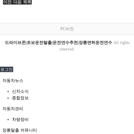
이전
다음
목록
PC버전
드라이브존|초보운전탈출|운전연수추천|장롱면허운전연수
All rights
reserved.
로그인
자동차뉴스
신차소식
종합정보
자동차관리
차량정비
장롱탈출 커뮤니티