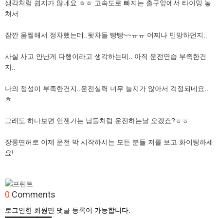
생각처럼 쉽지가 않네요 ㅎㅎ 고속도로 빠지는 출구앞에서 타이밍 놓
쳐서
잠깐 움찔해서 정차했는데..뒷차들 빵빵~~ㅠㅠ 어찌나 민망하던지..
사실 사고 안난게 다행이라고 생각하는데.. 아직 운전연습 부족한건
지..
나의 정성이 부족한건지..운전실력 너무 늘지가 않아서 걱정되네요..
ㅎ
그래도 하다보면 언젠가는 남들처럼 운전하는날 오겠죠?ㅎㅎ
장롱면허로 이제 운전 막 시작하시는 모든 분들 저를 보고 화이팅하세
요!
0
Comments
로그인한 회원만 댓글 등록이 가능합니다.