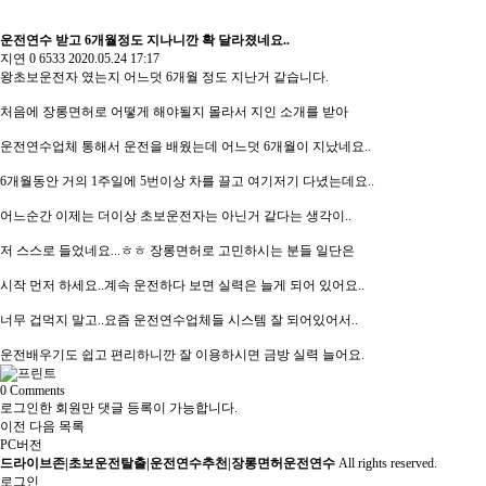
운전연수 받고 6개월정도 지나니깐 확 달라졌네요..
지연
0
6533
2020.05.24 17:17
왕초보운전자 였는지 어느덧 6개월 정도 지난거 같습니다.
처음에 장롱면허로 어떻게 해야될지 몰라서 지인 소개를 받아
운전연수업체 통해서 운전을 배웠는데 어느덧 6개월이 지났네요..
6개월동안 거의 1주일에 5번이상 차를 끌고 여기저기 다녔는데요..
어느순간 이제는 더이상 초보운전자는 아닌거 같다는 생각이..
저 스스로 들었네요...ㅎㅎ 장롱면허로 고민하시는 분들 일단은
시작 먼저 하세요..계속 운전하다 보면 실력은 늘게 되어 있어요..
너무 겁먹지 말고..요즘 운전연수업체들 시스템 잘 되어있어서..
운전배우기도 쉽고 편리하니깐 잘 이용하시면 금방 실력 늘어요.
0
Comments
로그인한 회원만 댓글 등록이 가능합니다.
이전
다음
목록
PC버전
드라이브존|초보운전탈출|운전연수추천|장롱면허운전연수
All rights reserved.
로그인