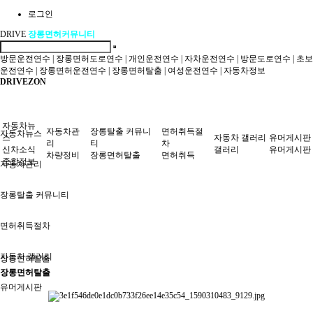
로그인
DRIVE
장롱면허커뮤니티
방문운전연수
|
장롱면허도로연수
|
개인운전연수
|
자차운전연수
|
방문도로연수
|
초보
운전연수
|
장롱면허운전연수
|
장롱면허탈출
|
여성운전연수
|
자동차정보
DRIVEZON
자동차뉴
자동차관
장롱탈출 커뮤니
면허취득절
자동차뉴스
스
자동차 갤러리
유머게시판
리
티
차
신차소식
갤러리
유머게시판
차량정비
장롱면허탈출
면허취득
종합정보
자동차관리
장롱탈출 커뮤니티
면허취득절차
자동차 갤러리
장롱면허탈출
장롱면허탈출
유머게시판