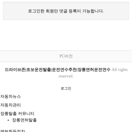
로그인한 회원만 댓글 등록이 가능합니다.
PC버전
드라이브존|초보운전탈출|운전연수추천|장롱면허운전연수
All rights
reserved.
로그인
자동차뉴스
자동차관리
장롱탈출 커뮤니티
장롱면허탈출
면허취득절차