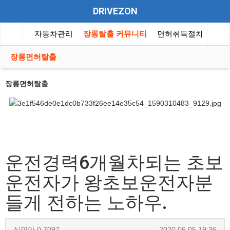
DRIVEZON
동차뉴스
자동차관리
장롱탈출 커뮤니티
면허취득절차
자동
장롱면허탈출
장롱면허탈출
운전경력6개월차되는 초보
운전자가 왕초보운전자분
들게 전하는 노하우.
심민아
0
7097
2020.06.05 19:36