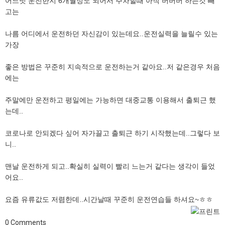
어느덧 운전한지 6개월정도 되어서 주차할때 아직 버버버 하는것 빼
고는
나름 어디에서 운전하던 자신감이 있는데요..운전실력을 늘릴수 있는
가장
좋은 방법은 꾸준히 지속적으로 운전하는거 같아요..저 같은경우 처음
에는
주말에만 운전하고 평일에는 가능하면 대중교통 이용해서 출퇴근 했
는데..
코로나로 안되겠다 싶어 자가끌고 출퇴근 하기 시작했는데..그렇다 보
니..
맨날 운전하게 되고..확실히 실력이 빨리 느는거 같다는 생각이 들었
어요..
요즘 유류값도 저렴한데..시간날때 꾸준히 운전연습들 하셔요~ㅎㅎ
0
Comments