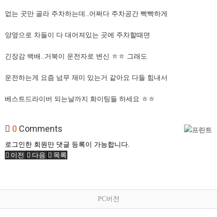
없는 곳만 골라 주차하는데..어쩌다 주차공간 빡빡하게
양옆으로 차들이 다 대어져있는 곳에 주차할때면
긴장감 백배..거북이 운전자로 변신 ㅎㅎ 그래도
운전하는게 요즘 넘무 재미 있는거 같아요 다들 힘내서
베스트드라이버 되는날까지 화이팅들 하세요 ㅎㅎ
0
Comments
로그인한 회원만 댓글 등록이 가능합니다.
이전
다음
목록
PC버전