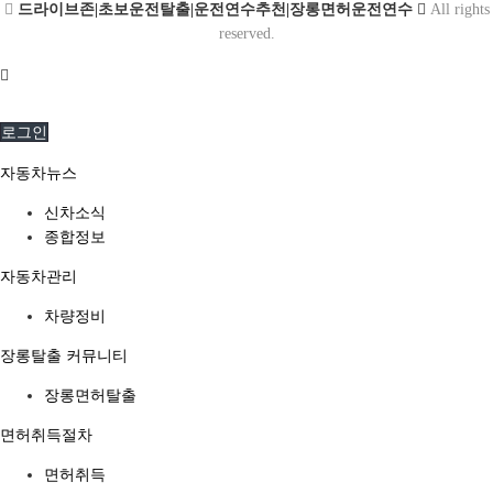
드라이브존|초보운전탈출|운전연수추천|장롱면허운전연수
All rights
reserved.
로그인
자동차뉴스
신차소식
종합정보
자동차관리
차량정비
장롱탈출 커뮤니티
장롱면허탈출
면허취득절차
면허취득