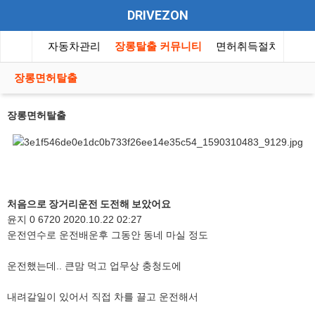
DRIVEZON
동차뉴스
자동차관리
장롱탈출 커뮤니티
면허취득절차
자동
장롱면허탈출
장롱면허탈출
처음으로 장거리운전 도전해 보았어요
윤지
0
6720
2020.10.22 02:27
운전연수로 운전배운후 그동안 동네 마실 정도
운전했는데.. 큰맘 먹고 업무상 충청도에
내려갈일이 있어서 직접 차를 끌고 운전해서