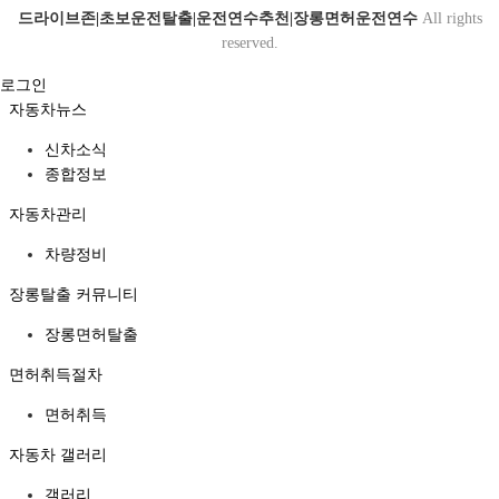
드라이브존|초보운전탈출|운전연수추천|장롱면허운전연수
All rights
reserved.
로그인
자동차뉴스
신차소식
종합정보
자동차관리
차량정비
장롱탈출 커뮤니티
장롱면허탈출
면허취득절차
면허취득
자동차 갤러리
갤러리