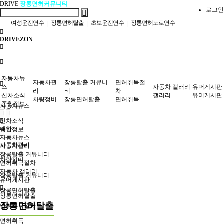
DRIVE
장롱면허커뮤니티
로그인
여성운전연수
장롱면허탈출
초보운전연수
장롱면허도로연수
|
|
|
개인운전연수
장롱면허운전연수
자동차정보
자차운전연수
|
|
|
|
DRIVEZON
방문운전연수
자동차정비
|
|
자동차뉴
자동차관
장롱탈출 커뮤니
면허취득절
스
자동차 갤러리
유머게시판
리
티
차
신차소식
갤러리
유머게시판
차량정비
장롱면허탈출
면허취득
종합정보
자동차뉴스
신차소식
메인
종합정보
자동차뉴스
자동차관리
자동차관리
장롱탈출 커뮤니티
차량정비
면허취득절차
자동차 갤러리
장롱탈출 커뮤니티
유머게시판
장롱면허탈출
장롱면허탈출
장롱면허탈출
면허취득절차
면허취득