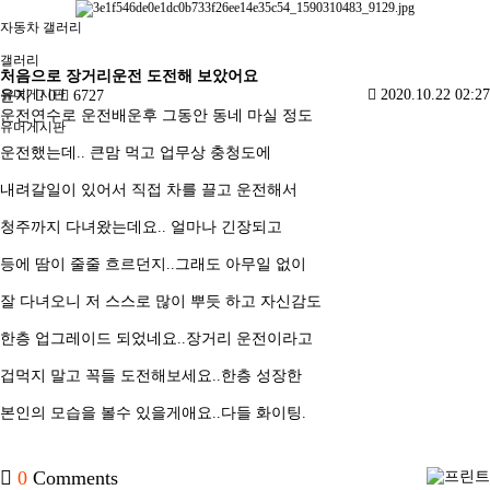
자동차 갤러리
갤러리
처음으로 장거리운전 도전해 보았어요
유머게시판
2020.10.22 02:27
윤지
0
6727
운전연수로 운전배운후 그동안 동네 마실 정도
유머게시판
운전했는데.. 큰맘 먹고 업무상 충청도에
내려갈일이 있어서 직접 차를 끌고 운전해서
청주까지 다녀왔는데요.. 얼마나 긴장되고
등에 땀이 줄줄 흐르던지..그래도 아무일 없이
잘 다녀오니 저 스스로 많이 뿌듯 하고 자신감도
한층 업그레이드 되었네요..장거리 운전이라고
겁먹지 말고 꼭들 도전해보세요..한층 성장한
본인의 모습을 볼수 있을게애요..다들 화이팅.
0
Comments