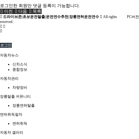
로그인한 회원만 댓글 등록이 가능합니다.
이전
다음
목록
드라이브존|초보운전탈출|운전연수추천|장롱면허운전연수
All rights
PC버전
reserved.
로그인
자동차뉴스
신차소식
종합정보
자동차관리
차량정비
장롱탈출 커뮤니티
장롱면허탈출
면허취득절차
면허취득
자동차 갤러리