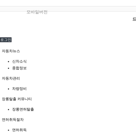
모바일버전
로그인
자동차뉴스
신차소식
종합정보
자동차관리
차량정비
장롱탈출 커뮤니티
장롱면허탈출
면허취득절차
면허취득