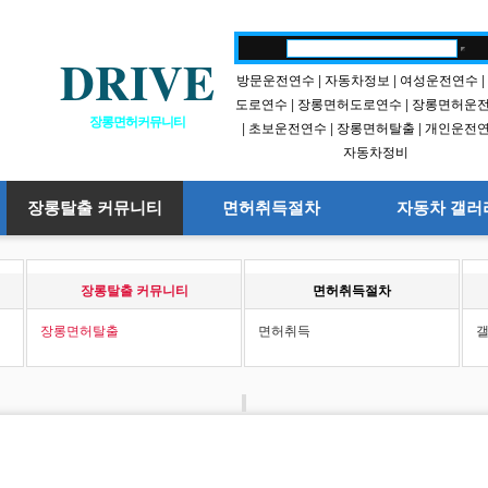
DRIVE
방문운전연수
|
자동차정보
|
여성운전연수
|
도로연수
|
장롱면허도로연수
|
장롱면허운
장롱면허커뮤니티
|
초보운전연수
|
장롱면허탈출
|
개인운전
자동차정비
장롱탈출 커뮤니티
면허취득절차
자동차 갤러
장롱탈출 커뮤니티
면허취득절차
장롱면허탈출
면허취득