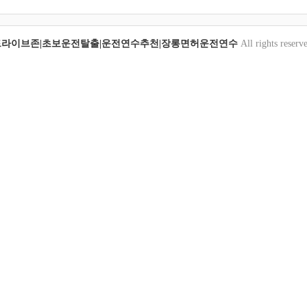
드라이브존|초보운전탈출|운전연수추천|장롱면허운전연수
All rights reserv