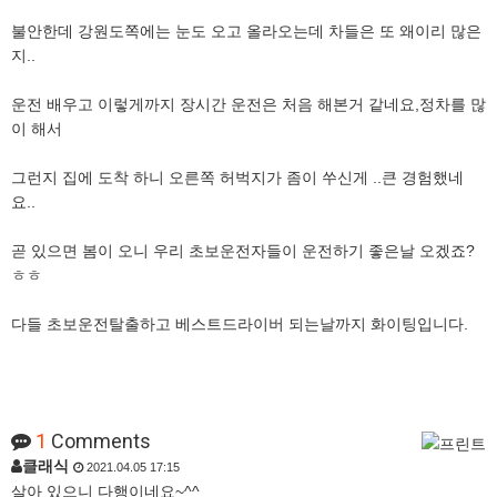
불안한데 강원도쪽에는 눈도 오고 올라오는데 차들은 또 왜이리 많은
지..
운전 배우고 이렇게까지 장시간 운전은 처음 해본거 같네요,정차를 많
이 해서
그런지 집에 도착 하니 오른쪽 허벅지가 좀이 쑤신게 ..큰 경험했네
요..
곧 있으면 봄이 오니 우리 초보운전자들이 운전하기 좋은날 오겠죠?
ㅎㅎ
다들 초보운전탈출하고 베스트드라이버 되는날까지 화이팅입니다.
1
Comments
클래식
2021.04.05 17:15
살아 있으니 다행이네요~^^