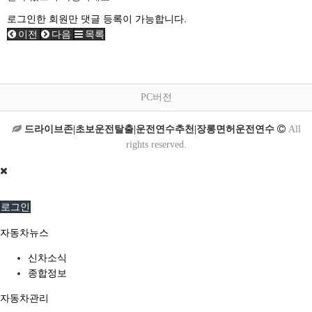
로그인한 회원만 댓글 등록이 가능합니다.
이전
다음
목록
PC버전
드라이브존|초보운전탈출|운전연수추천|장롱면허운전연수
All
rights reserved.
로그인
자동차뉴스
신차소식
종합정보
자동차관리