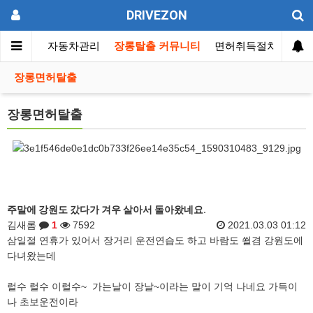
DRIVEZON
동차뉴스
자동차관리
장롱탈출 커뮤니티
면허취득절차
자동
장롱면허탈출
장롱면허탈출
주말에 강원도 갔다가 겨우 살아서 돌아왔네요.
김새롬
1
7592
2021.03.03 01:12
삼일절 연휴가 있어서 장거리 운전연습도 하고 바람도 쐴겸 강원도에
다녀왔는데
럴수 럴수 이럴수~ 가는날이 장날~이라는 말이 기억 나네요 가득이
나 초보운전이라