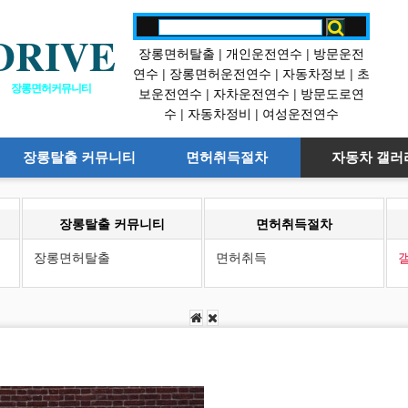
DRIVE
장롱면허탈출
|
개인운전연수
|
방문운전
연수
|
장롱면허운전연수
|
자동차정보
|
초
장롱면허커뮤니티
보운전연수
|
자차운전연수
|
방문도로연
수
|
자동차정비
|
여성운전연수
장롱탈출 커뮤니티
면허취득절차
자동차 갤러
장롱탈출 커뮤니티
면허취득절차
장롱면허탈출
면허취득