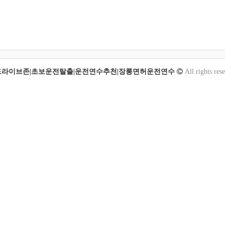
드라이브존|초보운전탈출|운전연수추천|장롱면허운전연수
All rights res