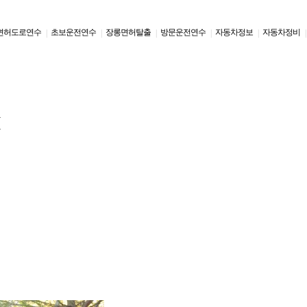
면허도로연수
초보운전연수
장롱면허탈출
방문운전연수
자동차정보
자동차정비
|
|
|
|
|
|
판
판