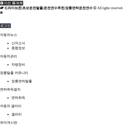
이전
목록
드라이브존|초보운전탈출|운전연수추천|장롱면허운전연수
All rights reserved.
로그인
자동차뉴스
신차소식
종합정보
자동차관리
차량정비
장롱탈출 커뮤니티
장롱면허탈출
면허취득절차
면허취득
자동차 갤러리
갤러리
유머게시판