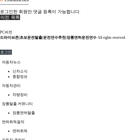
로그인한 회원만 댓글 등록이 가능합니다.
이전
목록
PC버전
드라이브존|초보운전탈출|운전연수추천|장롱면허운전연수
All rights reserved.
로그인
자동차뉴스
신차소식
종합정보
자동차관리
차량정비
장롱탈출 커뮤니티
장롱면허탈출
면허취득절차
면허취득