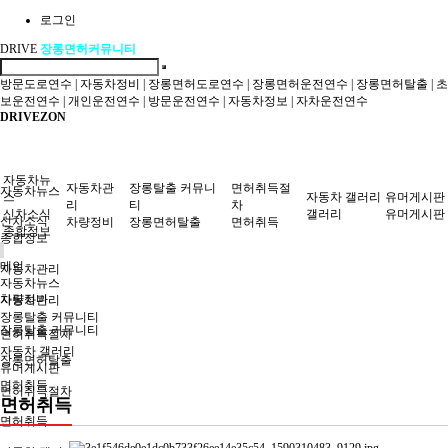
로그인
DRIVE
장롱면허커뮤니티
방문도로연수
|
자동차정비
|
장롱면허도로연수
|
장롱면허운전연수
|
장롱면허탈출
|
초
보운전연수
|
개인운전연수
|
방문운전연수
|
자동차정보
|
자차운전연수
DRIVEZON
자동차뉴
자동차관
장롱탈출 커뮤니
면허취득절
자동차뉴스
스
자동차 갤러리
유머게시판
리
티
차
신차소식
갤러리
유머게시판
신차소식
차량정비
장롱면허탈출
면허취득
종합정보
종합정보
메인
자동차관리
자동차뉴스
차량정비
자동차관리
장롱탈출 커뮤니티
장롱탈출 커뮤니티
면허취득절차
자동차 갤러리
장롱면허탈출
유머게시판
면허취득
면허취득절차
면허취득
면허취득