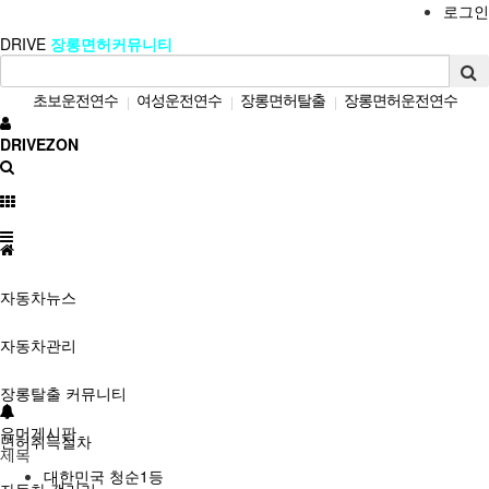
로그인
DRIVE
장롱면허커뮤니티
초보운전연수
여성운전연수
장롱면허탈출
장롱면허운전연수
|
|
|
자동차정비
개인운전연수
자차운전연수
장롱면허도로연수
|
|
|
|
DRIVEZON
방문도로연수
자동차정보
|
|
자동차뉴스
자동차관리
장롱탈출 커뮤니티
유머게시판
면허취득절차
제목
대한민국 청순1등