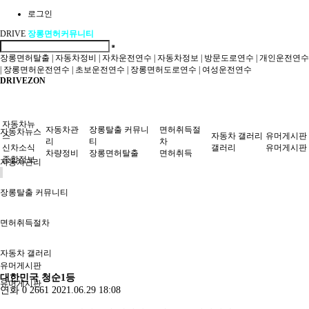
로그인
DRIVE
장롱면허커뮤니티
장롱면허탈출
|
자동차정비
|
자차운전연수
|
자동차정보
|
방문도로연수
|
개인운전연수
|
장롱면허운전연수
|
초보운전연수
|
장롱면허도로연수
|
여성운전연수
DRIVEZON
자동차뉴
자동차관
장롱탈출 커뮤니
면허취득절
자동차뉴스
스
자동차 갤러리
유머게시판
리
티
차
신차소식
갤러리
유머게시판
차량정비
장롱면허탈출
면허취득
종합정보
자동차관리
장롱탈출 커뮤니티
면허취득절차
자동차 갤러리
유머게시판
대한민국 청순1등
유머게시판
연화
0
2661
2021.06.29 18:08