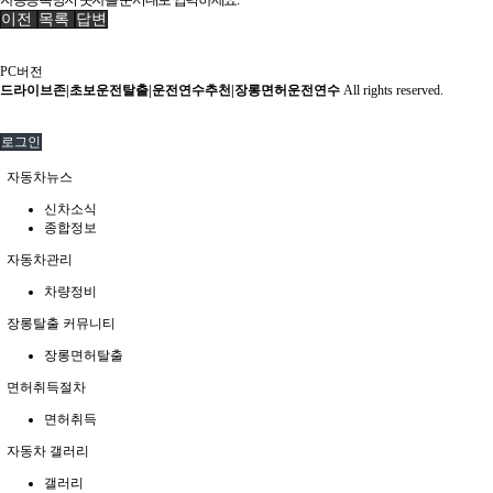
이전
목록
답변
PC버전
드라이브존|초보운전탈출|운전연수추천|장롱면허운전연수
All rights reserved.
로그인
자동차뉴스
신차소식
종합정보
자동차관리
차량정비
장롱탈출 커뮤니티
장롱면허탈출
면허취득절차
면허취득
자동차 갤러리
갤러리