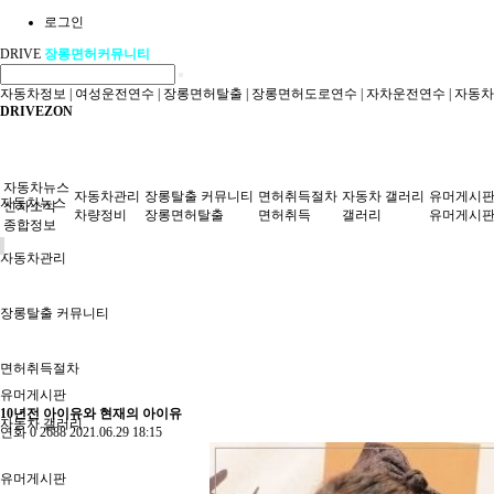
로그인
DRIVE
장롱면허커뮤니티
자동차정보
|
여성운전연수
|
장롱면허탈출
|
장롱면허도로연수
|
자차운전연수
|
자동차
DRIVEZON
자동차뉴스
자동차관리
장롱탈출 커뮤니티
면허취득절차
자동차 갤러리
유머게시
자동차뉴스
신차소식
차량정비
장롱면허탈출
면허취득
갤러리
유머게시
종합정보
자동차관리
장롱탈출 커뮤니티
면허취득절차
유머게시판
10년전 아이유와 현재의 아이유
자동차 갤러리
연화
0
2688
2021.06.29 18:15
유머게시판