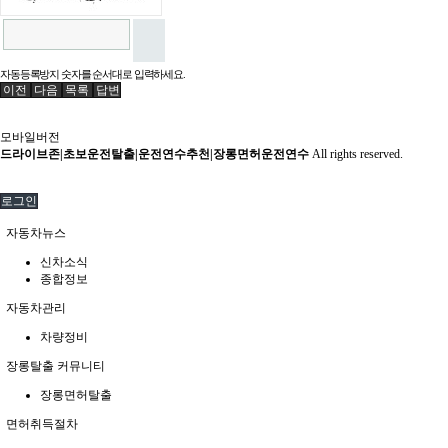
자동등록방지 숫자를 순서대로 입력하세요.
이전
다음
목록
답변
모바일버전
드라이브존|초보운전탈출|운전연수추천|장롱면허운전연수
All rights reserved.
로그인
자동차뉴스
신차소식
종합정보
자동차관리
차량정비
장롱탈출 커뮤니티
장롱면허탈출
면허취득절차