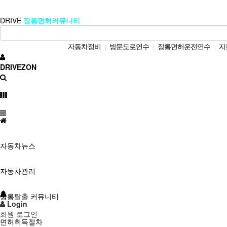
DRIVE
장롱면허커뮤니티
자동차정비
방문도로연수
장롱면허운전연수
자
|
|
|
DRIVEZON
자동차뉴스
자동차관리
장롱탈출 커뮤니티
Login
회원 로그인
면허취득절차