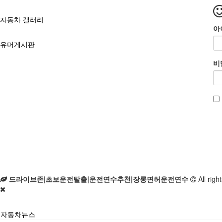
자동차 갤러리
아
유머게시판
비
드라이브존|초보운전탈출|운전연수추천|장롱면허운전연수
All righ
자동차뉴스