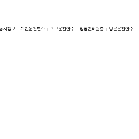
동차정보
개인운전연수
초보운전연수
장롱면허탈출
방문운전연수
|
|
|
|
|