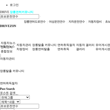
로그인
DRIVE
장롱면허커뮤니티
장롱면허도로연수
여성운전연수
자차운전연수
자동차정비
초
|
|
|
|
DRIVEZON
자동차뉴스
자동차관리
장롱탈출 커뮤니티
면허취득절차
자동차 갤러리
유머게시
자동차뉴스
신차소식
차량정비
장롱면허탈출
면허취득
갤러리
유머게시
종합정보
자동차관리
장롱탈출 커뮤니티
면허취득절차
Post Search
포스트 검색
자동차 갤러리
유머게시판