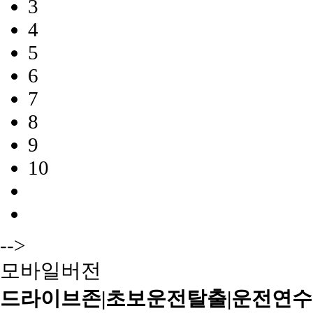
3
4
5
6
7
8
9
10
-->
모바일버전
드라이브존|초보운전탈출|운전연